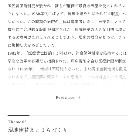
国民皆保険制度が敷かれ、誰もが廉価で最良の医療を受けられるよ
うになった。1980年代半ばまで、病床を増やせばそれだけ収益につ
ながった。この時期の病院の主体は事業者にあり、医療者にとって
機能的で合理的な設計が追求された。病院建築の大きな目標は増大
する医療需要に応えられることであり、増床の機会を見つけ、さら
に規模拡大をめざしていた。
1982年、「医療費亡国論」が叫ばれ、社会保障制度を維持するには
早急な改革が必要だと指摘された。病床規制を含む医療計画が制定
され（1985年）、増床は不可能となった。また病床過剰地域も散見
されるなど、病院間の競争としての患者サービスの向上という視点
が出てきた。「癒しの環境づくり」が病院建築のキーワードとして
認知され、病院の主体は患者の視点にシフトした。量的充足の要求
Read more
から質的充足の時代となり、競合に勝つための経営判断が求められ
るようになったのである。医療の器としての病院建築は、成長と変
化が求められたが、増床の志向はなくなった。
Theme 02
医療サービスの質を評価する日本医療機能評価機構が設立され、ま
現地建替えとまちづくり
た、JCI（Joint Commission International）による認証制度の普及