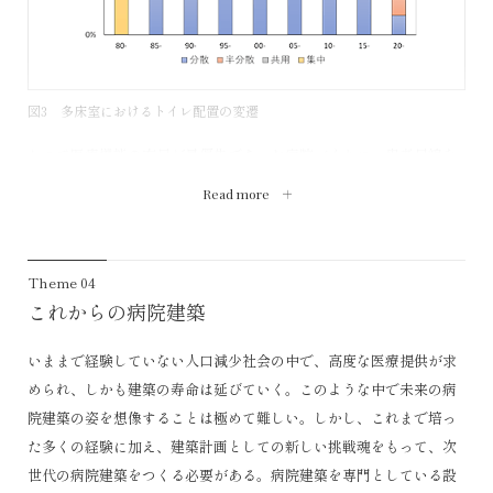
して他には市街から少し離れた県立中央病院と駅反対側に立地する
市立病院がある。
このような状況で鳥取赤十字病院が郊外へ移転したのでは、市街地
での生活の維持が急速にそがれることは明らかであろう。現地建替
図3 多床室におけるトイレ配置の変遷
えはまちづくりの一環であると考える。
かつて医療機能の充足が最優先であった病院づくりに、患者目線を
導入し、癒しの環境の形成が言われたのは、上述したように1980年
Read more
代半ばからであった。この変化は病院内のいたるところに現れてい
るが、ここでは患者の生活の視点から病棟トイレに関して若干の問
題提起を行いたい。
Theme 04
かつて患者トイレは、病棟の中央に男女別にまとめて1ヶ所に設けら
これからの病院建築
れるのが普通であった（集中型）。そのため高齢者はもちろん術後
図1 病院数と病床数の推移
の若い患者も遠いトイレまで行くことができず、ベッド上での排泄
いままで経験していない人口減少社会の中で、高度な医療提供が求
を余儀なくされていた。カーテンを引くとはいえ、他の患者のいる
められ、しかも建築の寿命は延びていく。このような中で未来の病
中で排泄を強いられるのは、尊厳をないがしろにするものである
院建築の姿を想像することは極めて難しい。しかし、これまで培っ
が、「病院だから仕方がない」と容認されてきた。「『這ってでも
た多くの経験に加え、建築計画としての新しい挑戦魂をもって、次
トイレに行きたい』は患者の切実な願いであり、それを達成するに
世代の病院建築をつくる必要がある。病院建築を専門としている設