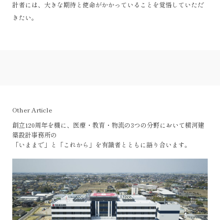
はできるだけ近い位置にトイレを設けるべきである」、として多床
計者には、大きな期待と使命がかかっていることを覚悟していただ
室ごとのトイレ附設が提案された（分散型）。この提案は徐々に受
きたい。
け入れられ、それが当たり前の形式となってきた。しかし、2010年
以降、多床室すべてにトイレを設けるのではなく、廊下から入る病
室附設トイレを他の病室の患者も利用する形式（半分散型）や、個
室トイレブースを分散配置しすべてのトイレを共用とする形式（共
図2 人口推移と病院建築の寿命
用型）などの採用例が目立つようになった（図3）。
この状況をどう解釈するのか。「這ってでもトイレに行きたい」と
いう患者の願いは達成されているのか。音や臭いの問題、待ちの心
Other Article
配などから半分散型・共用型が導入されているが、それが患者サー
創立120周年を機に、医療・教育・物流の3つの分野において横河建
ビスにつながるのか検討したい。
築設計事務所の
「いままで」と「これから」を有識者とともに語り合います。
患者主体の病棟計画か治癒環境の創造へ