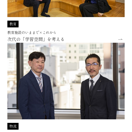
の後この形式を模した病棟は現れなかった。おそらく当時は急性期
と言ってもかなり長い入院期間であり、その期間、常に看護師に見
張られているのは辛いという患者の反応があったからではないかと
教育
推察する。
羽生総合病院は、1看護単位を二つのユニットに分け、30床程度のユ
教育施設のいままで×これから
次代の「学習空間」を考える
ニットの中央に島型のNSを置き、周囲の病室を容易に観察できるも
のとなっている。入院期間が2週間を切る病院だからこそできたもの
であり、これからの急性期病棟の姿だと思う。これが治癒環境の姿
と言ってよい。
物流