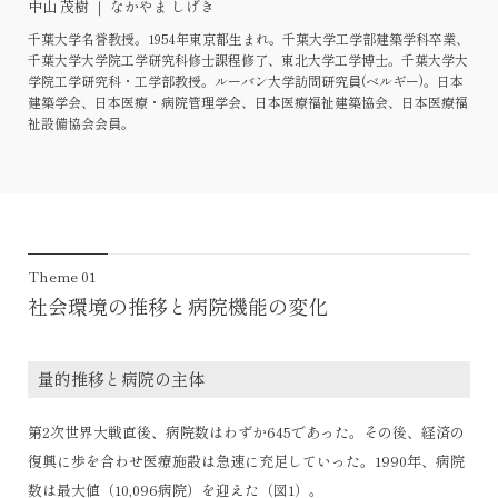
中山 茂樹 ｜ なかやま しげき
千葉大学名誉教授。1954年東京都生まれ。千葉大学工学部建築学科卒業、
千葉大学大学院工学研究科修士課程修了、東北大学工学博士。千葉大学大
学院工学研究科・工学部教授。ルーバン大学訪問研究員(ベルギー)。日本
建築学会、日本医療・病院管理学会、日本医療福祉建築協会、日本医療福
祉設備協会会員。
Theme 01
社会環境の推移と病院機能の変化
量的推移と病院の主体
第2次世界大戦直後、病院数はわずか645であった。その後、経済の
復興に歩を合わせ医療施設は急速に充足していった。1990年、病院
数は最大値（10,096病院）を迎えた（図1）。