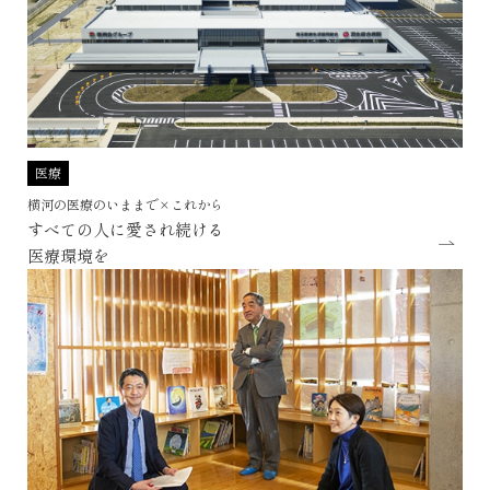
医療
横河の医療のいままで×これから
写真2 羽生総合病院
すべての人に愛され続ける
医療環境を
入院期間はますます短縮している。入浴できるくらいなら、急性期
病院に入院している必要はない。となると、急性期病棟は癒しの環
境づくりを超えて治癒空間に徹するべきだ、という考え方も今日的
であり近未来的だ。この概念の実施例を羽生総合病院（横河建築設
計事務所、写真2）に見ることができる。
1980年、神戸市立中央市民病院はアイコンタクト病棟と称して、ガ
ラス壁の病室で中央のNSを囲んだ。観察が容易で患者安全を守るに
は最も機能的であるとして、病院建築界で注目された。しかし、そ