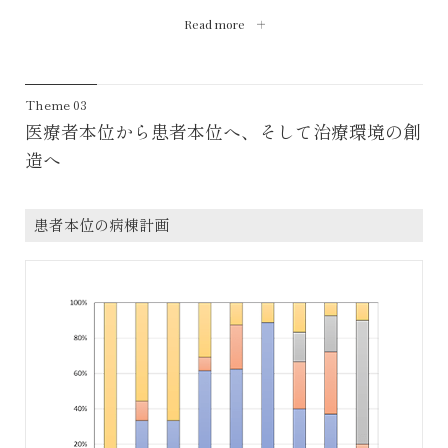
築的対応はあったが、大規模な増改築をするより新築が選択された
題は発生しなかった。建築にとっては、面積の広いまっさらな敷地
Read more
のが普通であった。
に建てる方が、どれだけ設計が行いやすいことだったか。
昨今、建替えられた、あるいは検討中の病院は1980・90年代に建て
しかし、これが中心市街地の空洞化問題を生んだ。車で移動する世
られたものであろう。当時、病院建築を長く持たせるために、成長
代はよいが、それが難しい高齢者は通院にも障害が出るなど、徐々
Theme 03
と変化への対応が必要だと強調されていたはずであるが、やはり30
に深刻化しはじめた。
医療者本位から患者本位へ、そして治療環境の創
年前後で建替えられているのが現実である。
このような状況を反省し、病院の現地建替え事例が増えてきた。し
造へ
さて、これからの人口減少時代に建てる病院の計画である。高齢者
かし、現地建替えが容易なほどの十分な敷地面積を有していないケ
の絶対数はいましばらく増加し続けるが、そのピークは2040年で、
ースも多く、その設計・施工には段階的整備を含め多くの工夫が求
その後は高齢者数も減少する。あと17年である。これから建てる病
患者本位の病棟計画
めらる。
院は高齢者数も減っていく時代にも使い続けることになる。このよ
その例を鳥取赤十字病院に見てみよう（横河建築設計事務所、写真
うな時代に活動を続ける病院建築はどのようなものなのか。いくら
1）。旧看護専門学校・宿舎を解体し、タネ地を設定、地盤嵩上げな
医療技術が進化し続けるとしても大幅な増築は考えられない。むし
どを施したのち新館1期棟を建設。次に旧C館を解体し新館2期棟を
ろ病院はコンパクトになり、加えて在院期間のさらなる短縮化によ
建設し、さらに旧B館を改修する工事であった。おそらく移転新築
り、その状況は加速がかかる。今後は病床削減、そして減築という
よりはるかに時間と費用のかかる工事であろう。なにより巧みな設
事態への対応が必要となることは明らかであろう。公立・公的病院
計上のノウハウと施工に対する配慮が必要に違いない。
の再編統合を促す424病院の発表（2019年）を見れば、病院の廃止
このプロジェクトはまちにおける病院の意味・役割を継続すること
を進める法的整備が発せられる可能性だって想定される。
が、最大の目的であると思う。鳥取市の場合、大規模急性期病院と