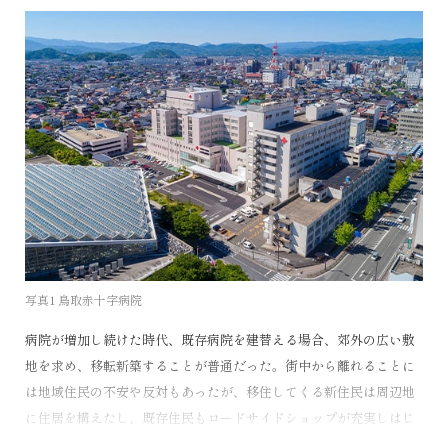
など、2000年以降、病院は第三者の評価・認証にさらされている。
いずれも医療の質、すなわち「患者（医療）安全：Patient Safety」
の達成である。これまで医療者にとっての機能性、患者にとっての
快適性が重視されてきたが、病院という施設では「安全」が何より
優先されるという評価であり、建築に対しても厳しい要求がある。
人口推移と病院計画目標
1945年の我が国の人口は7,200万人、ピークは2008年の1億2,808万
人であり、その後は減少に転じ、今後50年ほどで終戦時と同程度ま
で落ちることが予想されている（図2）。
写真1 鳥取赤十字病院
ところで、これまでの病院建築の寿命はせいぜい25年から30年とい
ったところであった。地価の高い日本では、建物に手を入れて長持
病院が増加し続けた時代、既存病院を建替える場合、郊外の広い敷
ちさせるよりも、陳腐化したらスクラップ・アンド・ビルドによっ
地を求め、移転新築することが普通だった。街中から離れることに
て建替えたほうが経済的だ、という考えが一般的である。多くの病
は地域住民の不安や反対もあったが、移住してくる新住民は周辺地
院が規模拡大・増床による収益拡大を見越し、30年という短い間隔
に住居を構えたし、既存住民もロードサイドショップが充実しはじ
で更新が行われた。もちろんその間にも、改修や増築などによる建
めた郊外に新しい住居を求めたので、病院が移転してもさしたる問