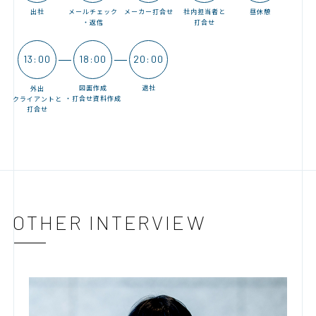
出社
メーカー打合せ
昼休憩
メールチェック
社内担当者と
・返信
打合せ
13:00
18:00
20:00
退社
図面作成
外出
・打合せ資料作成
クライアントと
打合せ
OTHER INTERVIEW