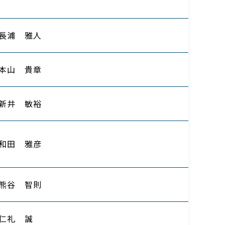
長浦 雅人
本山 貴章
新井 敏裕
和田 雅彦
熊谷 智則
仁礼 誠