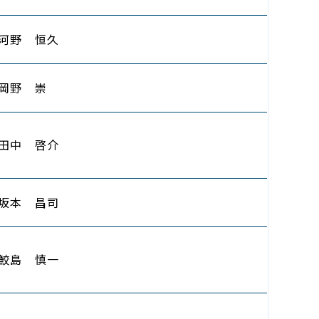
河野 恒久
岡野 崇
田中 啓介
坂本 昌司
鮫島 慎一