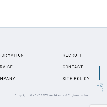
FORMATION
RECRUIT
RVICE
CONTACT
OMPANY
SITE POLICY
P
A
G
E
O
T
P
Copyright © YOKOGAWA Architects
& Engineers, Inc.