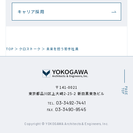
キャリア採用
TOP
クロストーク
未来を担う若手社員
〒141-0021
P
A
G
E
O
T
P
東京都品川区上大崎2-25-2
新目黒東急ビル
03-3492-7441
TEL.
03-3490-9545
FAX.
Copyright © YOKOGAWA Architects
& Engineers, Inc.