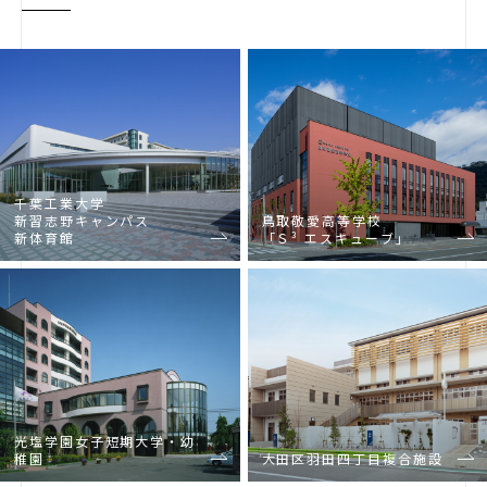
千葉工業大学
新習志野キャンパス
鳥取敬愛高等学校
新体育館
「Ｓ³ エスキューブ」
光塩学園女子短期大学・幼
稚園
大田区羽田四丁目複合施設